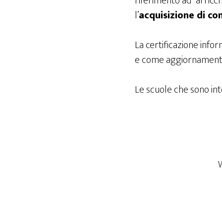
riferimento ad “arricch
l’
acquisizione di co
La certificazione info
e come aggiornamento p
Le scuole che sono int