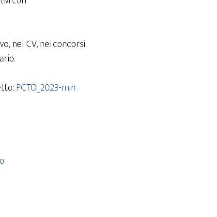
tivi con
vo, nel CV, nei concorsi
rio.
etto:
PCTO_2023-min
o