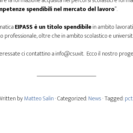
ire la formazione acquisita nei percorsi scolastici e forma
mpetenze spendibili nel mercato del lavoro
”.
rmatica
EIPASS è un titolo spendibile
in ambito lavorati
rofessionale, oltre che in ambito scolastico e universita
eressate ci contattino a info@csuv.it. Ecco il nostro prog
Written by
Matteo Salin
· Categorized:
News
· Tagged:
pct