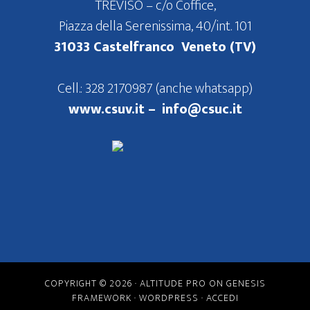
TREVISO – c/o Coffice,
Piazza della Serenissima, 40/int. 101
31033 Castelfranco Veneto (TV)
Cell.: 328 2170987 (anche whatsapp)
www.csuv.it –
info@csuc.it
COPYRIGHT © 2026 ·
ALTITUDE PRO
ON
GENESIS
FRAMEWORK
·
WORDPRESS
·
ACCEDI