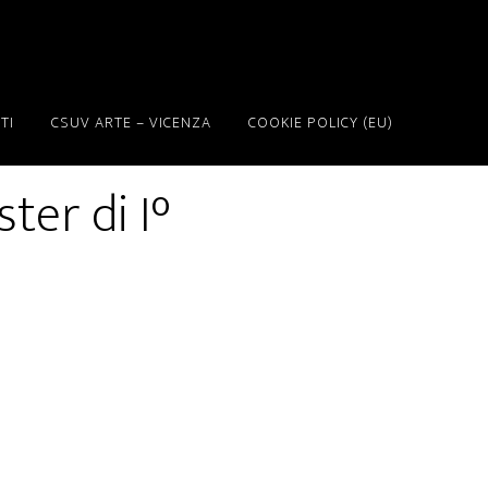
TI
CSUV ARTE – VICENZA
COOKIE POLICY (EU)
ter di I°