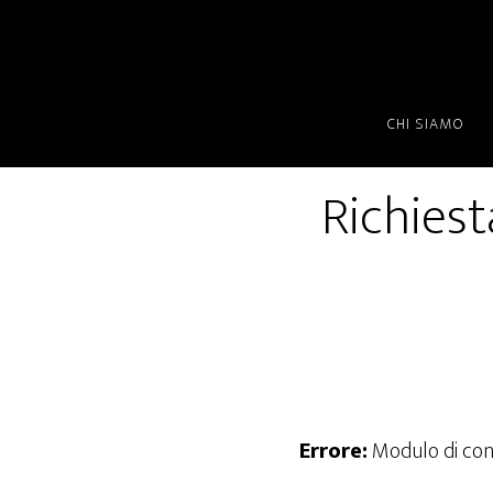
Passa
Passa
al
al
contenuto
piè
principale
di
CHI SIAMO
pagina
Richiest
Errore:
Modulo di con